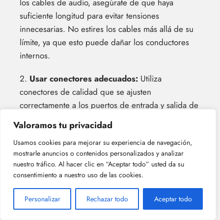
los cables de audio, asegúrate de que haya
suficiente longitud para evitar tensiones
innecesarias. No estires los cables más allá de su
límite, ya que esto puede dañar los conductores
internos.
2.
Usar conectores adecuados:
Utiliza
conectores de calidad que se ajusten
correctamente a los puertos de entrada y salida de
tus equipos de audio. Los conectores mal
Valoramos tu privacidad
ajustados pueden generar tensiones adicionales
Usamos cookies para mejorar su experiencia de navegación,
en los cables.
mostrarle anuncios o contenidos personalizados y analizar
nuestro tráfico. Al hacer clic en “Aceptar todo” usted da su
3.
Evitar nudos y enredos:
Mantén los cables de
consentimiento a nuestro uso de las cookies.
audio siempre ordenados y sin enredos. Los
nudos y enredos pueden ejercer presión sobre los
Personalizar
Rechazar todo
Aceptar todo
conductores internos, lo que aumenta el riesgo de