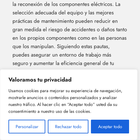
la reconexión de los componentes eléctricos. La
selección adecuada del equipo y las mejores
prácticas de mantenimiento pueden reducir en
gran medida el riesgo de accidentes o daños tanto
en los propios componentes como en las personas
que los manipulan. Siguiendo estas pautas,
puedes asegurar un entorno de trabajo más
seguro y aumentar la eficiencia general de tu
trabajo.
Valoramos tu privacidad
Un aspecto importante de la selección adecuada
Usamos cookies para mejorar su experiencia de navegación,
del equipo es elegir herramientas especialmente
mostrarle anuncios o contenidos personalizados y analizar
diseñadas para trabajos eléctricos. El uso de
nuestro tráfico. Al hacer clic en “Aceptar todo” usted da su
herramientas no aisladas o aquellas que no están
consentimiento a nuestro uso de las cookies.
clasificadas para uso eléctrico puede provocar
Personalizar
Rechazar todo
Aceptar todo
descargas eléctricas o cortocircuitos. Es crucial
invertir en herramientas de alta calidad que