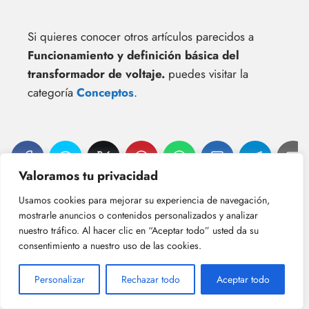
Si quieres conocer otros artículos parecidos a
Funcionamiento y definición básica del
transformador de voltaje.
puedes visitar la
categoría
Conceptos
.
Valoramos tu privacidad
La relación entre voltaje
Utilización adecuada del
Usamos cookies para mejorar su experiencia de navegación,
alterno y corriente alterna
convertidor de voltaje alterno
mostrarle anuncios o contenidos personalizados y analizar
explicada.
a continuo.
nuestro tráfico. Al hacer clic en “Aceptar todo” usted da su
consentimiento a nuestro uso de las cookies.
¡Más Contenido!
Personalizar
Rechazar todo
Aceptar todo