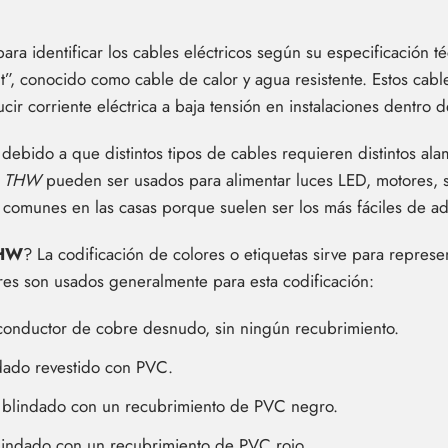
ra identificar los cables eléctricos según su especificación 
”, conocido como cable de calor y agua resistente. Estos cable
ir corriente eléctrica a baja tensión en instalaciones dentro 
debido a que distintos tipos de cables requieren distintos ala
s
THW
pueden ser usados para alimentar luces LED, motores, 
 comunes en las casas porque suelen ser los más fáciles de adq
HW
? La codificación de colores o etiquetas sirve para represe
res son usados generalmente para esta codificación:
conductor de cobre desnudo, sin ningún recubrimiento.
ndado revestido con PVC.
r blindado con un recubrimiento de PVC negro.
blindado con un recubrimiento de PVC rojo.