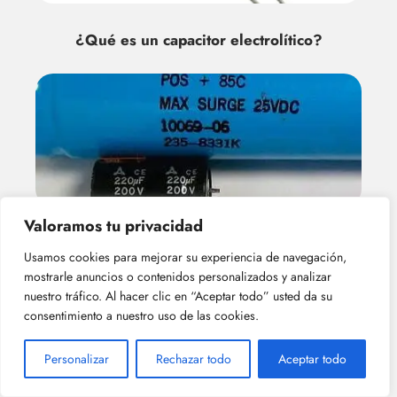
¿Qué es un capacitor electrolítico?
Valoramos tu privacidad
¿cuáles son las principales ventajas de
Usamos cookies para mejorar su experiencia de navegación,
los capacitor electrolíticos?
mostrarle anuncios o contenidos personalizados y analizar
nuestro tráfico. Al hacer clic en “Aceptar todo” usted da su
consentimiento a nuestro uso de las cookies.
Personalizar
Rechazar todo
Aceptar todo
Deja una respuesta