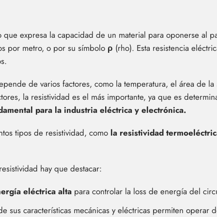
co que expresa la capacidad de un material para oponerse al pas
os por metro, o por su símbolo
ρ
(rho). Esta resistencia eléctri
s.
depende de varios factores, como la temperatura, el área de la s
ctores, la resistividad es el más importante, ya que es determinan
amental para la industria eléctrica y electrónica.
ntos tipos de resistividad, como
la resistividad termoeléctric
 resistividad hay que destacar:
ergía eléctrica alta
para controlar la loss de energía del circu
nde sus características mecánicas y eléctricas permiten operar