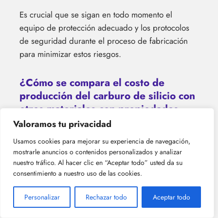
Es crucial que se sigan en todo momento el
equipo de protección adecuado y los protocolos
de seguridad durante el proceso de fabricación
para minimizar estos riesgos.
¿Cómo se compara el costo de
producción del carburo de silicio con
otros materiales con propiedades
similares?
Valoramos tu privacidad
Al comparar el costo de producción, el carburo de
Usamos cookies para mejorar su experiencia de navegación,
mostrarle anuncios o contenidos personalizados y analizar
silicio generalmente es más caro que otros
nuestro tráfico. Al hacer clic en “Aceptar todo” usted da su
materiales con propiedades similares. Esto se
consentimiento a nuestro uso de las cookies.
debe al proceso complejo involucrado en su
fabricación y la limitada demanda del mercado
Personalizar
Rechazar todo
Aceptar todo
para este material.