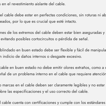
en el revestimiento aislante del cable.
del cable debe estar en perfectas condiciones, sin roturas ni a
seados, por lo que es crucial que esté intacto.
es de los extremos del cable deben estar bien aseguradas y s
 evitando posibles cortocircuitos o pérdida de señal.
lindado en buen estado debe ser flexible y fácil de manipular.
un indicio de daños internos o desgaste excesivo.
cable en buen estado no debe emitir olores extraños, como a
señal de un problema interno en el cable que requiere atenció
 o marcas en el cable deben ser claramente legibles y no estar
re las especificaciones y el uso correcto del cable.
el cable cuenta con certificaciones y cumple con los estándare