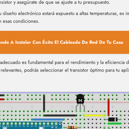
nsistor y asegúrate de que se ajuste a tu presupuesto.
u diseño electrónico estará expuesto a altas temperaturas, es i
 esas condiciones.
nde A Instalar Con Éxito El Cableado De Red De Tu Casa
 adecuado es fundamental para el rendimiento y la eficiencia d
relevantes, podrás seleccionar el transistor óptimo para tu apl