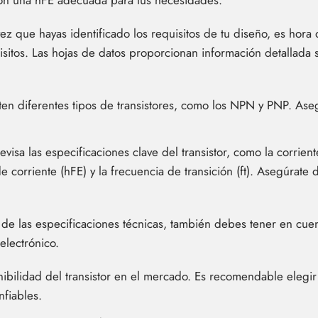
 con una hFE adecuada para tus necesidades.
z que hayas identificado los requisitos de tu diseño, es hora 
itos. Las hojas de datos proporcionan información detallada sob
ten diferentes tipos de transistores, como los NPN y PNP. Aseg
visa las especificaciones clave del transistor, como la corrient
e corriente (hFE) y la frecuencia de transición (ft). Asegúrate
e las especificaciones técnicas, también debes tener en cuent
electrónico.
nibilidad del transistor en el mercado. Es recomendable elegir 
fiables.