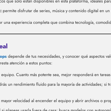
icos que solo están disponibles en esta plataforma, ideales pa
:
permite disfrutar de series, música y contenido digital en un
r por una experiencia completa que combina tecnología, comodid
eal
tops
depende de tus necesidades, y conocer qué aspectos valo
esta atención a estos puntos:
 equipo. Cuanto más potente sea, mejor responderá en tareas
rás un rendimiento fluido para la mayoría de actividades; si 
 mayor velocidad al encender el equipo y abrir archivos o pr
 si planeas usarla fuera de casa; busca modelos con autonomí