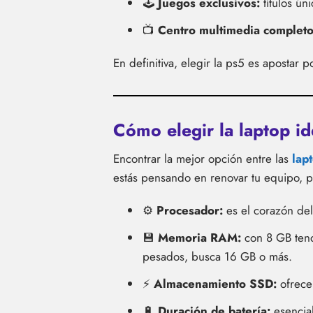
🕹️
Juegos exclusivos:
títulos ún
📺
Centro multimedia completo
En definitiva, elegir la ps5 es aposta
Cómo elegir la laptop id
Encontrar la mejor opción entre las
lap
estás pensando en renovar tu equipo, pr
⚙️
Procesador:
es el corazón del
💾
Memoria RAM:
con 8 GB tend
pesados, busca 16 GB o más.
⚡
Almacenamiento SSD:
ofrece
🔋
Duración de batería:
esencial