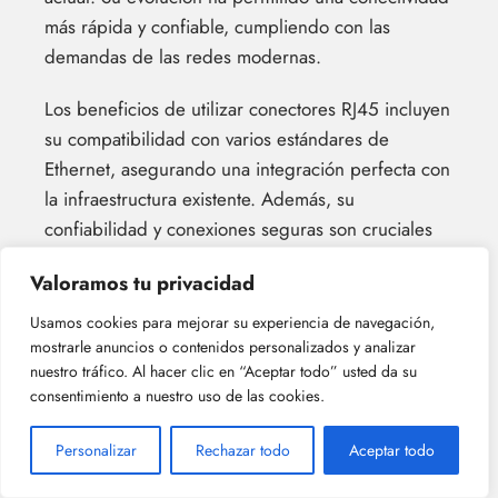
más rápida y confiable, cumpliendo con las
demandas de las redes modernas.
Los beneficios de utilizar conectores RJ45 incluyen
su compatibilidad con varios estándares de
Ethernet, asegurando una integración perfecta con
la infraestructura existente. Además, su
confiabilidad y conexiones seguras son cruciales
para la transferencia de datos y el rendimiento de
Valoramos tu privacidad
la red.
Usamos cookies para mejorar su experiencia de navegación,
A medida que avanza la tecnología, el futuro de
mostrarle anuncios o contenidos personalizados y analizar
los conectores RJ45 se ve prometedor, ya que
nuestro tráfico. Al hacer clic en “Aceptar todo” usted da su
consentimiento a nuestro uso de las cookies.
continúan desempeñando un papel vital en la
conectividad de redes.
Personalizar
Rechazar todo
Aceptar todo