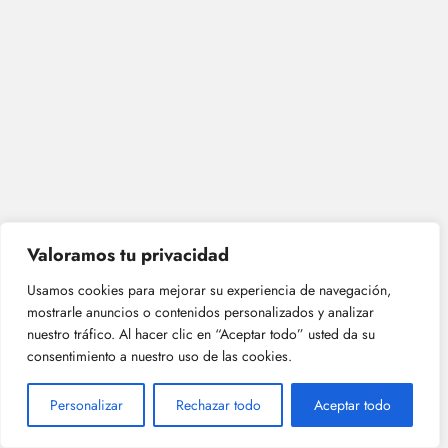
Valoramos tu privacidad
Usamos cookies para mejorar su experiencia de navegación,
mostrarle anuncios o contenidos personalizados y analizar
nuestro tráfico. Al hacer clic en “Aceptar todo” usted da su
consentimiento a nuestro uso de las cookies.
Si quieres conocer otros artículos parecidos a
Los
Personalizar
Rechazar todo
Aceptar todo
Diferentes Tipos De Sensores Y Su Papel En
La Automatización Y Control De Sistemas.