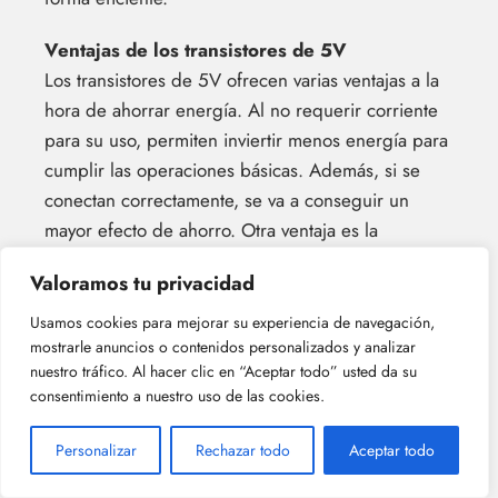
Ventajas de los transistores de 5V
Los transistores de 5V ofrecen varias ventajas a la
hora de ahorrar energía. Al no requerir corriente
para su uso, permiten inviertir menos energía para
cumplir las operaciones básicas. Además, si se
conectan correctamente, se va a conseguir un
mayor efecto de ahorro. Otra ventaja es la
selección, pues hay muchos tipos de transistores
Valoramos tu privacidad
de 5 V, diseñados para diferentes propósitos. Esto
permite elegir el dispositivo adecuado para cada
Usamos cookies para mejorar su experiencia de navegación,
mostrarle anuncios o contenidos personalizados y analizar
caso, algo que contribuye a un mejor rendimiento,
nuestro tráfico. Al hacer clic en “Aceptar todo” usted da su
así como a un menor consumo de energía.
consentimiento a nuestro uso de las cookies.
Finalmente, la limpieza de los contactos es
fundamental para asegurar un máximo rendimiento
Personalizar
Rechazar todo
Aceptar todo
de los transistores de 5V.