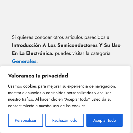
Si quieres conocer otros artículos parecidos a
Introducción A Los Semiconductores Y Su Uso
En La Electrónica.
puedes visitar la categoría
Generales
.
Valoramos tu privacidad
Usamos cookies para mejorar su experiencia de navegación,
mostrarle anuncios o contenidos personalizados y analizar
nuestro tráfico. Al hacer clic en “Aceptar todo” usted da su
Dinamo Tacométrico:
Oscilador Puente De Wien:
consentimiento a nuestro uso de las cookies.
Funcionamiento Y Usos.
Teoría Y Aplicaciones.
Personalizar
Rechazar todo
Aceptar todo
¡Más Contenido!