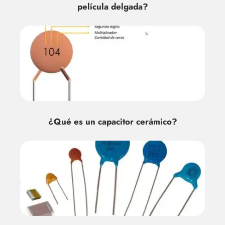
película delgada?
¿Qué es un capacitor cerámico?