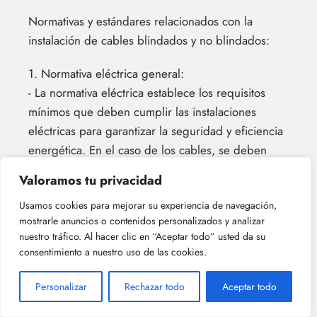
Normativas y estándares relacionados con la
instalación de cables blindados y no blindados:
1. Normativa eléctrica general:
- La normativa eléctrica establece los requisitos
mínimos que deben cumplir las instalaciones
eléctricas para garantizar la seguridad y eficiencia
energética. En el caso de los cables, se deben
seguir las normas específicas para su instalación.
Valoramos tu privacidad
2. Normas de cables blindados:
Usamos cookies para mejorar su experiencia de navegación,
- La norma IEC 60502-1 especifica los requisitos
mostrarle anuncios o contenidos personalizados y analizar
nuestro tráfico. Al hacer clic en “Aceptar todo” usted da su
generales para cables de energía aislados en
consentimiento a nuestro uso de las cookies.
voltajes nominales superiores a 1 kV. Esta norma
incluye los criterios para cables blindados, que
Personalizar
Rechazar todo
Aceptar todo
ofrecen protección adicional contra interferencias