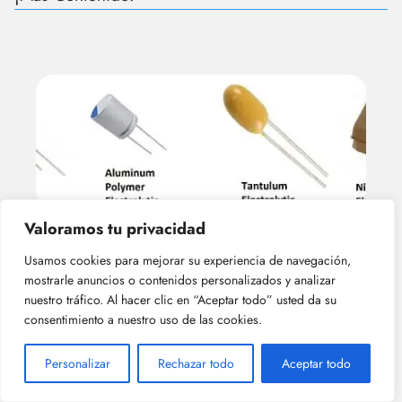
Valoramos tu privacidad
¿Cuáles son las diferencias entre los
Usamos cookies para mejorar su experiencia de navegación,
capacitores cerámicos, electrolíticos y de
mostrarle anuncios o contenidos personalizados y analizar
película delgada?
nuestro tráfico. Al hacer clic en “Aceptar todo” usted da su
consentimiento a nuestro uso de las cookies.
Personalizar
Rechazar todo
Aceptar todo