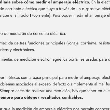
allada sobre cómo medir el amperaje eléctrico.
En la elect
de corriente eléctrica que fluye a través de un dispositivo elé
ta con el símbolo
I
(corriente). Para poder medir el amperaje el
vo de medición de corriente eléctrica.
edida de tres funciones principales (voltaje, corriente, resiste
icos y electrónicos.
ientas de medición electromagnética portátiles usadas para det
rimétricas son la base principal para medir el amperaje eléct
problemas asociados al exceso, defecto o simplemente al mal fu
. Siempre antes de realizar una medición, hay que tener en cu
iempre para obtener resultados confiables.
r que la medición de amperaje eléctrico nos permite conocer 