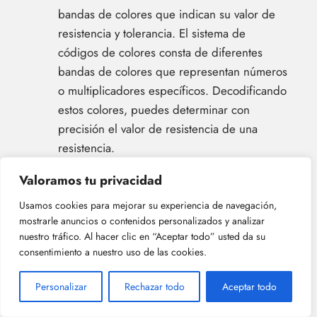
bandas de colores que indican su valor de
resistencia y tolerancia. El sistema de
códigos de colores consta de diferentes
bandas de colores que representan números
o multiplicadores específicos. Decodificando
estos colores, puedes determinar con
precisión el valor de resistencia de una
resistencia.
Cálculo de la resistencia
: Para calcular la
Valoramos tu privacidad
resistencia total en un circuito, debes tener
Usamos cookies para mejorar su experiencia de navegación,
en cuenta tanto las conexiones en serie como
mostrarle anuncios o contenidos personalizados y analizar
las conexiones en paralelo de las
nuestro tráfico. Al hacer clic en “Aceptar todo” usted da su
resistencias. En serie, simplemente sumas las
consentimiento a nuestro uso de las cookies.
resistencias individuales para encontrar la
Personalizar
Rechazar todo
Aceptar todo
resistencia total. En paralelo, se vuelve más
complejo ya que necesitas utilizar una