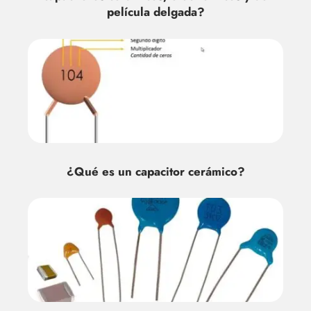
película delgada?
¿Qué es un capacitor cerámico?