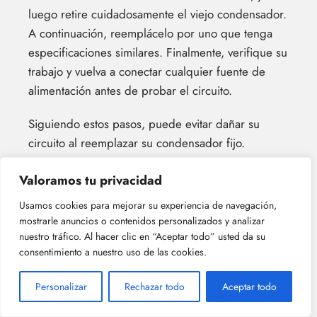
luego retire cuidadosamente el viejo condensador.
A continuación, reemplácelo por uno que tenga
especificaciones similares. Finalmente, verifique su
trabajo y vuelva a conectar cualquier fuente de
alimentación antes de probar el circuito.
Siguiendo estos pasos, puede evitar dañar su
circuito al reemplazar su condensador fijo.
Valoramos tu privacidad
¿Es posible reemplazar un capacitor
fijo con un capacitor variable?
Usamos cookies para mejorar su experiencia de navegación,
mostrarle anuncios o contenidos personalizados y analizar
Sí, es posible reemplazar un capacitor fijo con uno
nuestro tráfico. Al hacer clic en “Aceptar todo” usted da su
variable. La instalación de capacitores puede ser
consentimiento a nuestro uso de las cookies.
complicada, pero si sabes lo que estás haciendo y
Personalizar
Rechazar todo
Aceptar todo
tienes las herramientas adecuadas, se puede hacer
relativamente fácilmente.