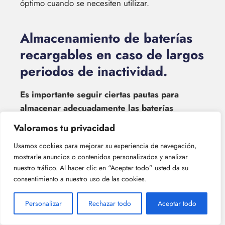
óptimo cuando se necesiten utilizar.
Almacenamiento de baterías
recargables en caso de largos
periodos de inactividad.
Es importante seguir ciertas pautas para
almacenar adecuadamente las baterías
recargables durante largos periodos de
Valoramos tu privacidad
inactividad.
Usamos cookies para mejorar su experiencia de navegación,
mostrarle anuncios o contenidos personalizados y analizar
Antes de almacenar las baterías, asegúrate
nuestro tráfico. Al hacer clic en “Aceptar todo” usted da su
de que estén completamente cargadas. Esto
consentimiento a nuestro uso de las cookies.
ayudará a prolongar su vida útil y evitará la
autodescarga durante el almacenamiento.
Personalizar
Rechazar todo
Aceptar todo
Si es posible, almacena las baterías en un