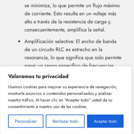
se minimiza, lo que permite un flujo máximo
de corriente. Esto resulta en un voltaje más
alto a través de la resistencia de carga y,
consecuentemente, amplifica la señal.
Amplificación selectiva: El ancho de banda
de un circuito RLC es estrecho en la
resonancia, lo que significa que solo permite
pasar un rango específico de frecuencias
con pérdidas mínimas. Esta amplificación
Valoramos tu privacidad
selectiva mejora las señales dentro de este
Usamos cookies para mejorar su experiencia de navegación,
rango mientras atenúa las demás.
mostrarle anuncios o contenidos personalizados y analizar
nuestro tráfico. Al hacer clic en “Aceptar todo” usted da su
Factor de calidad mejorado (factor Q): El
consentimiento a nuestro uso de las cookies.
factor Q mide la eficiencia con la que un
circuito RLC almacena y libera energía.
Personalizar
Rechazar todo
Aceptar todo
Factores Q más altos permiten una mayor
amplificación de la señal al asegurar una