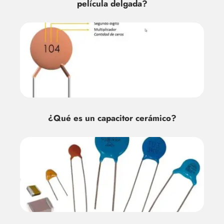
película delgada?
¿Qué es un capacitor cerámico?