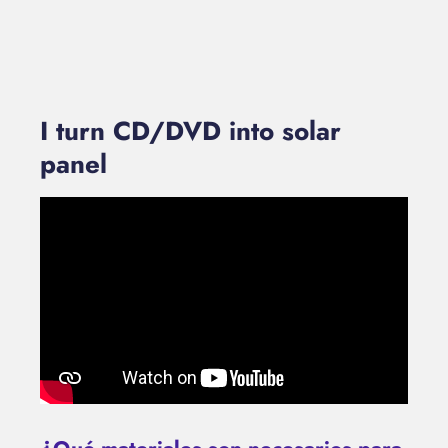
I turn CD/DVD into solar
panel