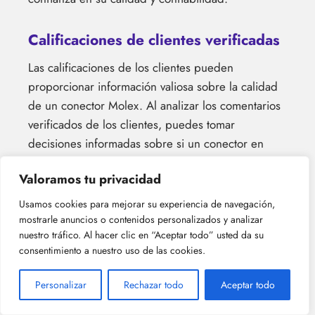
Calificaciones de clientes verificadas
Las calificaciones de los clientes pueden
proporcionar información valiosa sobre la calidad
de un conector Molex. Al analizar los comentarios
verificados de los clientes, puedes tomar
decisiones informadas sobre si un conector en
particular cumple con tus requisitos.
Valoramos tu privacidad
Aquí hay cinco factores importantes a considerar al
Usamos cookies para mejorar su experiencia de navegación,
evaluar las calificaciones de los clientes:
mostrarle anuncios o contenidos personalizados y analizar
nuestro tráfico. Al hacer clic en “Aceptar todo” usted da su
Satisfacción general
: Busca conectores
consentimiento a nuestro uso de las cookies.
que consistentemente reciban críticas
positivas y altas calificaciones de los clientes.
Personalizar
Rechazar todo
Aceptar todo
Confiabilidad
: Verifica si los clientes