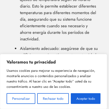
diario. Esto le permite establecer diferentes
temperaturas para diferentes momentos del
día, asegurando que su sistema funcione
eficientemente cuando sea necesario y
ahorre energía durante los períodos de
inactividad.
Aislamiento adecuado: asegúrese de que su
edificio o espacio esté correctamente aislado
para minimizar la transferencia de calor a
Valoramos tu privacidad
través de paredes, ventanas y puertas. Un
Usamos cookies para mejorar su experiencia de navegación,
buen aislamiento ayuda a mantener una
mostrarle anuncios o contenidos personalizados y analizar
temperatura interior estable y reduce la
nuestro tráfico. Al hacer clic en “Aceptar todo” usted da su
consentimiento a nuestro uso de las cookies.
carga de trabajo en su sistema de
calefacción o refrigeración.
Personalizar
Rechazar todo
Aceptar todo
Mantenimiento regular: realice un