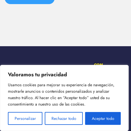
Valoramos tu privacidad
Usamos cookies para mejorar su experiencia de navegación,
En Electropreguntas.com,
nos apasiona todo lo relacionado con
mostrarle anuncios o contenidos personalizados y analizar
la electricidad y sus aplicaciones
. Como entusiastas del mundo
nuestro tráfico. Al hacer clic en “Aceptar todo” usted da su
eléctrico, hemos creado este sitio web para compartir nuestro
consentimiento a nuestro uso de las cookies.
conocimiento y experiencia con la comunidad. Nuestro objetivo es
brindar información precisa y actualizada sobre temas eléctricos, así
Personalizar
Rechazar todo
Aceptar todo
como sus aplicaciones y características. Además, también ofrecemos
consejos útiles, trucos y soluciones a problemas comunes que
puedan surgir a los interesados en la electricidad.